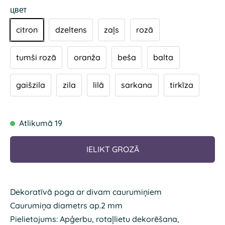
цвет
citron
dzeltens
zaļs
rozā
tumši rozā
oranža
beša
balta
gaišzila
zila
lilā
sarkana
tirkīza
Atlikumā 19
IELIKT GROZĀ
Dekoratīvā poga ar divam caurumiņiem
Caurumiņa diametrs ap.2 mm
Pielietojums: Apģerbu, rotaļlietu dekorēšana,