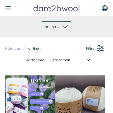
dare2bwool
ar linu ↓
Katalogs
ar linu ↓
Filtrs
Kārtot pēc