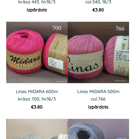
krāsa 443, Nr.18/3
col.540, 18/3
Izpārdots
€3.80
Linas MIDARA 600m
Linas MIDARA 500m
krāsa 700, Nr.18/3
col.766
€3.80
Izpārdots