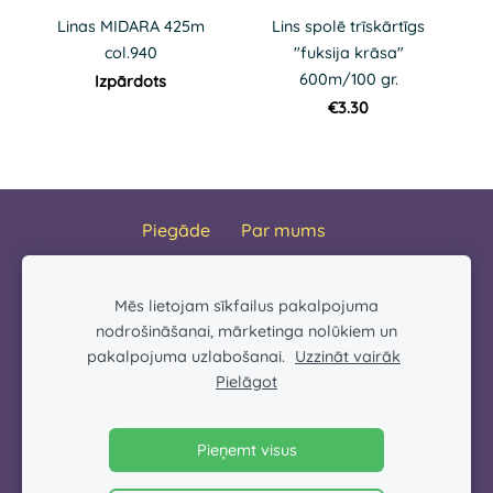
Linas MIDARA 425m
Lins spolē trīskārtīgs
col.940
"fuksija krāsa"
600m/100 gr.
Izpārdots
€3.30
Piegāde
Par mums
Personas datu apstrādes politika
Distances līgums
Sazinies ar mums
Sīkdatnes
Mēs lietojam sīkfailus pakalpojuma
nodrošināšanai, mārketinga nolūkiem un
pakalpojuma uzlabošanai.
Uzzināt vairāk
Mājas lapas saturs ir IK AB HAUS īpašums, kura
Pielāgot
pārpublicēšana, reproducēšana, nodošana vai
glabāšana ir aizliegta.
Pieņemt visus