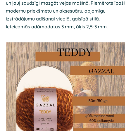
un ļauj saudzīgi mazgāt veļas mašīnā. Piemērots īpaši
modernu priekšmetu un aksesuāru, apjomīgu
izstrādājumu adīšanai vieglā, gaisīgā stilā.
Ieteicamās adāmadatas 3 mm, āķis 2,5-3 mm.