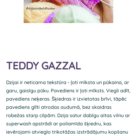
TEDDY GAZZAL
Dzijai ir neticama tekstūra - ļoti mīksta un pūkaina, ar
garu, gaisīgu pūku. Pavediens ir ļoti mīksts. Viegli adīt,
pavediens neķeras. Šķiedras ir izvietotas brīvi, tāpēc
pavediens glīti atrodas audumā, bez skaidras
robežas starp cilpām. Dzija satur dabīgu aitas vilnu ar
superwash apstrādi ar poliamīda šķiedru, kas
ievērojami atvieglo trikotāžas izstrādājumu kopšanu