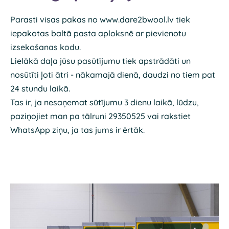
Parasti visas pakas no www.dare2bwool.lv tiek
iepakotas baltā pasta aploksnē ar pievienotu
izsekošanas kodu.
Lielākā daļa jūsu pasūtījumu tiek apstrādāti un
nosūtīti ļoti ātri - nākamajā dienā, daudzi no tiem pat
24 stundu laikā.
Tas ir, ja nesaņemat sūtījumu 3 dienu laikā, lūdzu,
paziņojiet man pa tālruni 29350525 vai rakstiet
WhatsApp ziņu, ja tas jums ir ērtāk.