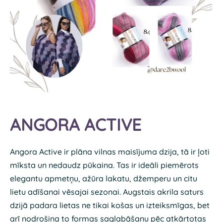
ANGORA ACTIVE
Angora Active ir plāna vilnas maisījuma dzija, tā ir ļoti
mīksta un nedaudz pūkaina. Tas ir ideāli piemērots
elegantu apmetņu, ažūra lakatu, džemperu un citu
lietu adīšanai vēsajai sezonai. Augstais akrila saturs
dzijā padara lietas ne tikai košas un izteiksmīgas, bet
arī nodrošina to formas saglabāšanu pēc atkārtotas