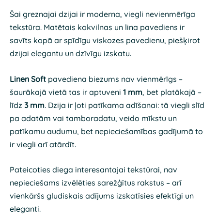
Šai greznajai dzijai ir moderna, viegli nevienmērīga
tekstūra. Matētais kokvilnas un lina pavediens ir
savīts kopā ar spīdīgu viskozes pavedienu, piešķirot
dzijai elegantu un dzīvīgu izskatu.
Linen Soft
pavediena biezums nav vienmērīgs –
šaurākajā vietā tas ir aptuveni
1 mm
, bet platākajā –
līdz
3 mm
. Dzija ir ļoti patīkama adīšanai: tā viegli slīd
pa adatām vai tamboradatu, veido mīkstu un
patīkamu audumu, bet nepieciešamības gadījumā to
ir viegli arī atārdīt.
Pateicoties diega interesantajai tekstūrai, nav
nepieciešams izvēlēties sarežģītus rakstus – arī
vienkāršs gludiskais adījums izskatīsies efektīgi un
eleganti.