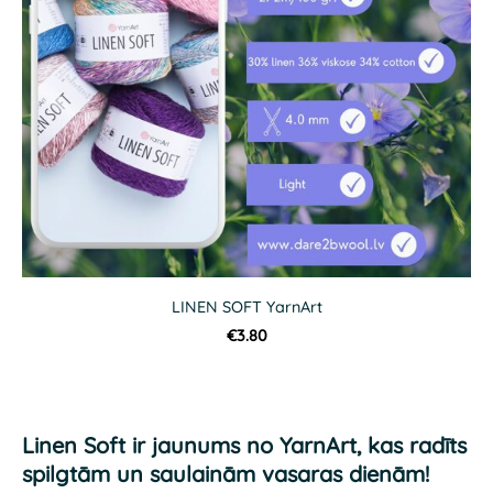
LINEN SOFT YarnArt
€3.80
Linen Soft
ir jaunums no
YarnArt
, kas radīts
spilgtām un saulainām vasaras dienām!