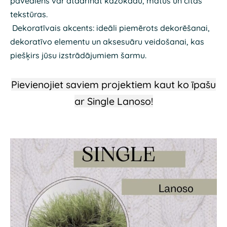
pavediens var atdarināt kažokādu, matus un citas
tekstūras.
Dekoratīvais akcents: ideāli piemērots dekorēšanai,
dekoratīvo elementu un aksesuāru veidošanai, kas
piešķirs jūsu izstrādājumiem šarmu.
Pievienojiet saviem projektiem kaut ko īpašu
ar Single Lanoso!