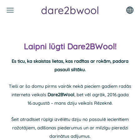
dare2bwool
Laipni lūgti
Dare2BWool
!
Es ticu, ka skaistas lietas, kas radītas ar rokām, padara
pasauli siltāku.
Tieši ar šo domu pirms vairāk nekā pieciem gadiem radās
interneta veikals
Dare2BWool
, bet vēl agrāk, 2016.gada
16.augustā – mans dziju veikals Rēzeknē.
Šeit atradīsiet rūpīgi izvēlētu dziju no pasaulē iecienītiem
ražotājiem, adīšanas piederumus un ar milzīgu pieredzi
darinātus adījumus.