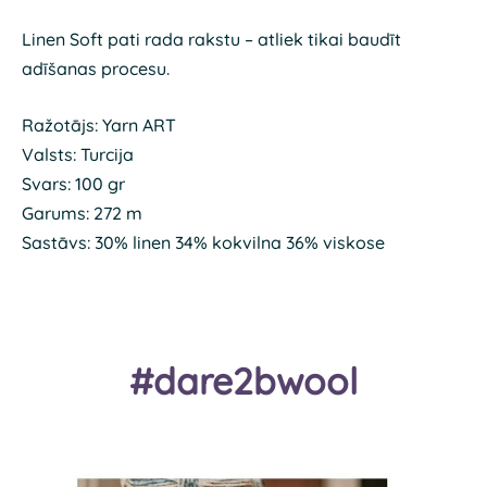
Linen Soft pati rada rakstu – atliek tikai baudīt
adīšanas procesu.
Ražotājs: Yarn ART
Valsts: Turcija
Svars: 100 gr
Garums: 272 m
Sastāvs: 30% linen 34% kokvilna 36% viskose
#dare2bwool