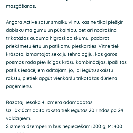
mazgāšanas.
Angora Active satur smalku vilnu, kas ne tikai piešķir
dabisku maigumu un pūkainību, bet arī nodrošina
trikotāžas auduma higroskopiskumu, padarot
priekšmetu ērtu un patīkamu pieskarties. Vītne tiek
krāsota, izmantojot sekciju tehnoloģiju, kas garos
posmos rada pievilcīgas krāsu kombinācijas. Īpaši tas
patiks iesācējiem adītājām, jo, lai iegūtu skaistu
rakstu, pietiek apgūt vienkāršu trikotāžas dūriena
paņēmienu.
Ražotāji iesaka 4. izmēra adāmadatas
Uz 10x10cm adīta raksta tiek iegūtas 20 rindas pa 24
valdziņiem.
S izmēra džemperim būs nepieciešami 300 g, M: 400