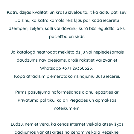
Katru dzijas kvalitāti un krāsu izvēlos tā, it kā adītu pati sev.
Jo zinu, ka katrs kamols reiz kļūs par kāda iecerētu
džemperi, zeķēm, šalli vai dāvanu, kurā būs ieguldīts laiks,
pacietība un sirds.
Ja katalogā neatrodat meklēto dziju vai nepieciešamais
daudzums nav pieejams, droši rakstiet vai zvaniet
Whatsapp +371 29350525.
Kopā atradīsim piemērotāko risinājumu Jūsu iecerei.
Pirms pasūtījuma noformēšanas aicinu iepazīties ar
Privātuma politiku, kā arī Piegādes un apmaksas
noteikumiem.
Lūdzu, ņemiet vērā, ka cenas internet veikalā atsevišķos
gadījumos var atšķirties no cenām veikala Rēzeknē.