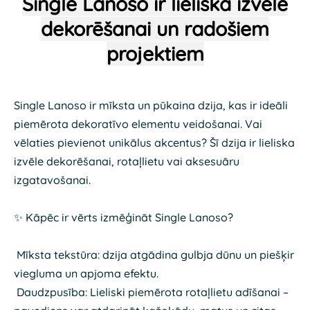
Single Lanoso ir lieliska izvēle
dekorēšanai un radošiem
projektiem
Single Lanoso ir mīksta un pūkaina dzija, kas ir ideāli
piemērota dekoratīvo elementu veidošanai. Vai
vēlaties pievienot unikālus akcentus? Šī dzija ir lieliska
izvēle dekorēšanai, rotaļlietu vai aksesuāru
izgatavošanai.
✨ Kāpēc ir vērts izmēģināt Single Lanoso?
Mīksta tekstūra: dzija atgādina gulbja dūnu un piešķir
viegluma un apjoma efektu.
Daudzpusība: Lieliski piemērota rotaļlietu adīšanai –