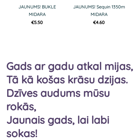
JAUNUMS! BUKLE
JAUNUMS! Sequin 1350m
MIDARA
MIDARA
€5.50
€4.60
Gads ar gadu atkal mijas,
Tā kā košas krāsu dzijas.
Dzīves audums mūsu
rokās,
Jaunais gads, lai labi
sokas!