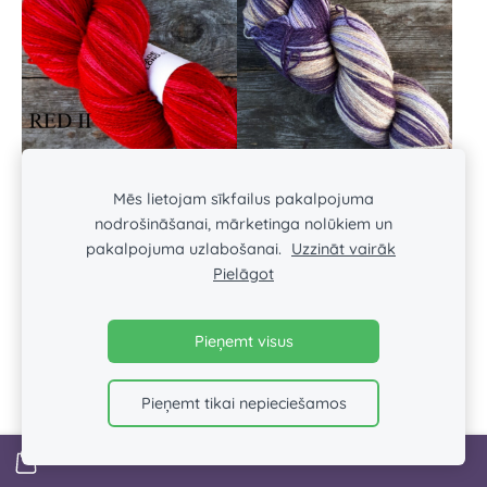
Mēs lietojam sīkfailus pakalpojuma
RED 2 8/2 AADE LONG
LILAC-BEIGE 8/2 AADE
nodrošināšanai, mārketinga nolūkiem un
LONG
€5.00
pakalpojuma uzlabošanai.
Uzzināt vairāk
€5.00
Pielāgot
Pieņemt visus
Pieņemt tikai nepieciešamos
Kokvilnas dzija vasarai
Kokvilna - subtropu auga škiedra, kas sastāv gandrīz