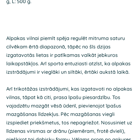
g, L: 500 g.
Alpakas vilnai piemīt spēja regulēt mitruma saturu
cilvēkam ērtā diapazonā, tāpēc no šīs dzijas
izgatavotās lietas ir patīkamas valkāt jebkuros
laikapstākļos. Arī sporta entuziasti atzīst, ka alpakas
izstrādājumi ir vieglāki un siltāki, ērtāki aukstā laikā.
Arī trikotāžas izstrādājumi, kas izgatavoti no alpakas
vilnas, tāpat kā citi, prasa īpašu piesardzību. Tos
vajadzētu mazgāt vēsā ūdenī, pievienojot īpašus
mazgāšanas līdzekļus. Pēc mazgāšanas viegli
izspiediet priekšmetus, tos nepagriežot. Nosusiniet uz
līdzenas virsmas ar drānu (piemēram, frotē dvieli),
piešķirot tai dabisku formu. Vēlams prom no apkures